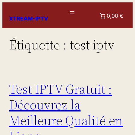
Aller
au
0,00 €
XTREAM-IPTV
contenu
Étiquette :
test iptv
Test IPTV Gratuit :
Découvrez la
Meilleure Qualité en