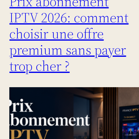
Prix abonnement
IPTV 2026: comment
choisir une offre
premium sans payer
trop cher ?