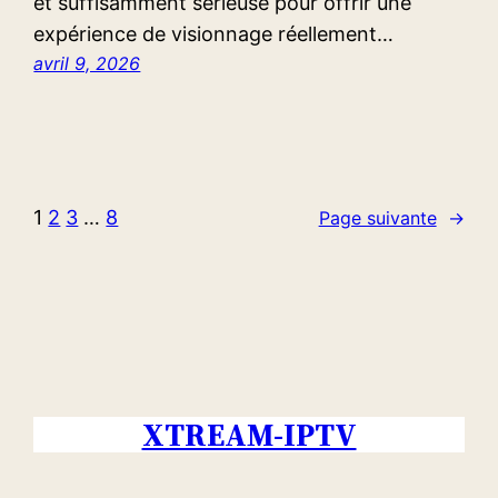
et suffisamment sérieuse pour offrir une
expérience de visionnage réellement…
avril 9, 2026
1
2
3
…
8
Page suivante
→
XTREAM-IPTV