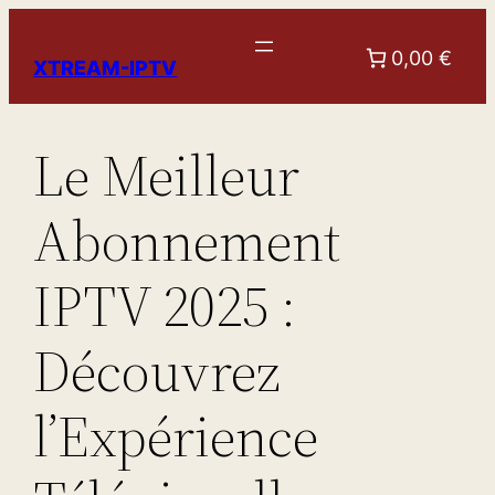
Aller
au
0,00 €
XTREAM-IPTV
contenu
Le Meilleur
Abonnement
IPTV 2025 :
Découvrez
l’Expérience