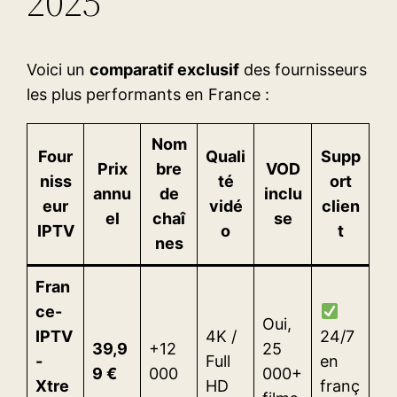
2025
Voici un
comparatif exclusif
des fournisseurs
les plus performants en France :
Nom
Four
Quali
Supp
Prix
bre
VOD
niss
té
ort
annu
de
inclu
eur
vidé
clien
el
chaî
se
IPTV
o
t
nes
Fran
ce-
Oui,
IPTV
4K /
24/7
39,9
+12
25
-
Full
en
9 €
000
000+
Xtre
HD
franç