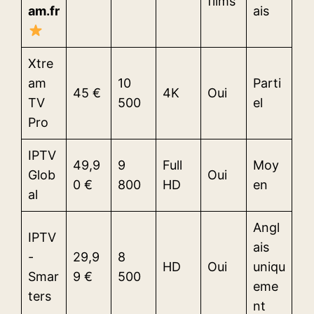
films
am.fr
ais
Xtre
am
10
Parti
45 €
4K
Oui
TV
500
el
Pro
IPTV
49,9
9
Full
Moy
Glob
Oui
0 €
800
HD
en
al
Angl
IPTV
ais
-
29,9
8
HD
Oui
uniqu
Smar
9 €
500
eme
ters
nt