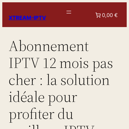
Aller
au
0,00 €
XTREAM-IPTV
contenu
Abonnement
IPTV 12 mois pas
cher : la solution
idéale pour
profiter du