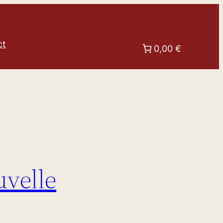
ct
0,00 €
uvelle