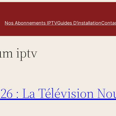
Nos Abonnements IPTV
Guides D’installation
Conta
m iptv
6 : La Télévision No