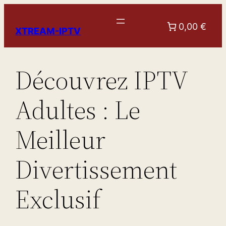
Aller
au
0,00 €
XTREAM-IPTV
contenu
Découvrez IPTV
Adultes : Le
Meilleur
Divertissement
Exclusif